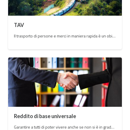
TAV
Il trasporto di persone e merci in maniera rapida è un obiettivo che deve essere raggiunto ma è davvero questa la strada da percorrere?
Reddito di base universale
Garantire a tutti di poter vivere anche se non si è in grado di trovare un lavoro e allo stesso tempo aiutare chi non è più in grado di rientrare nel mondo del lavoro è una necessità del nostro tempo