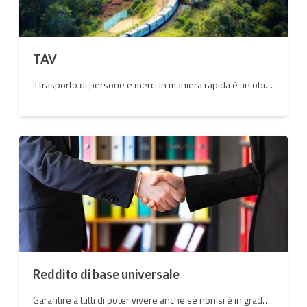
TAV
Il trasporto di persone e merci in maniera rapida è un obiettivo che deve essere raggiunto ma è davvero questa la strada da percorrere?
Reddito di base universale
Garantire a tutti di poter vivere anche se non si è in grado di trovare un lavoro e allo stesso tempo aiutare chi non è più in grado di rientrare nel mondo del lavoro è una necessità del nostro tempo