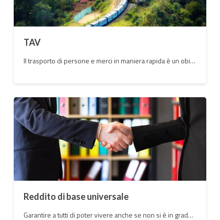
TAV
Il trasporto di persone e merci in maniera rapida è un obiettivo che deve essere raggiunto ma è davvero questa la strada da percorrere?
Reddito di base universale
Garantire a tutti di poter vivere anche se non si è in grado di trovare un lavoro e allo stesso tempo aiutare chi non è più in grado di rientrare nel mondo del lavoro è una necessità del nostro tempo